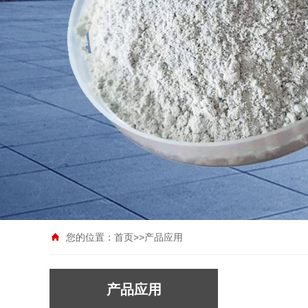
您的位置：
首页
>>
产品应用
产品应用