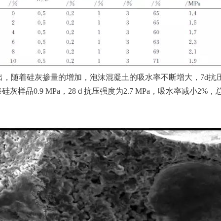
，随着硅灰掺量的增加，泡沫混凝土的吸水率不断增大，7d抗压
硅灰样品0.9 MPa，28ｄ抗压强度为2.7 MPa，吸水率减小2%