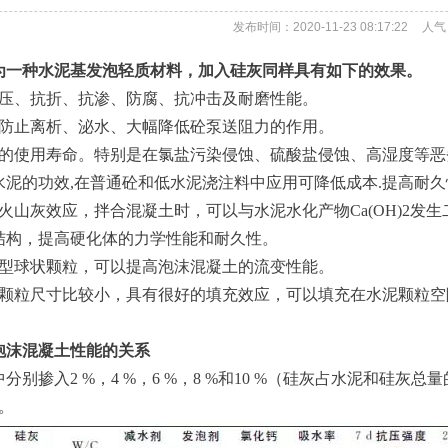
发布时间：2020-11-23 08:17:22
人气
为一种水泥基发泡轻质材料，加入硅灰同样具有如下的效果。
抗压、抗折、抗渗、防腐、抗冲击及耐磨性能。
、防止离析、泌水、大幅降低砼泵送阻力的作用。
砼的使用寿命。特别是在氯盐污染侵蚀、硫酸盐侵蚀、高湿度等
水泥的功效,在普通砼和低水泥浇注料中应用可降低成本.提高耐
火山灰效应，拌合混凝土时，可以与水泥水化产物Ca(OH)2
结构，提高硬化体的力学性能和耐久性。
定型球状颗粒，可以提高泡沫混凝土的流变性能。
均颗粒尺寸比较小，具有很好的填充效应，可以填充在水泥颗粒
泡沫混凝土性能的关系
中
分别掺入2 %，4 %，6 %，8 %和10 %（硅灰占水泥和
。