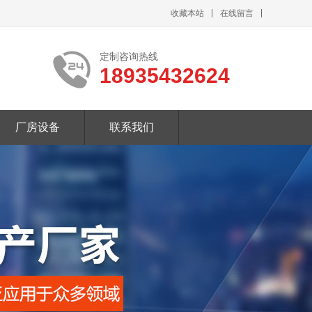
收藏本站
在线留言
定制咨询热线
18935432624
厂房设备
联系我们