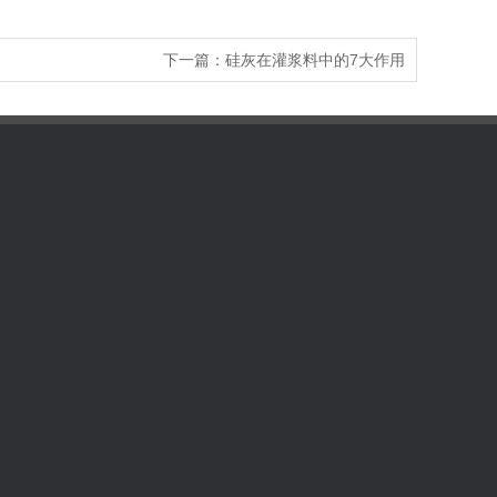
下一篇：
硅灰在灌浆料中的7大作用
24