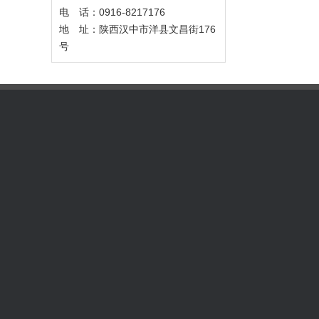
电 话：0916-8217176
地 址：陕西汉中市洋县文昌街176
号
关于我们
产品中心
微硅粉 半加密 灰白色
微硅粉 半加密 灰色