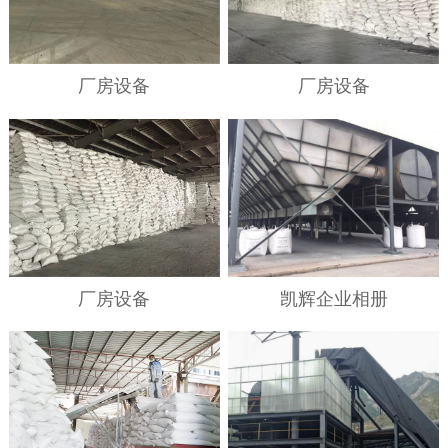
厂房设备
厂房设备
厂房设备
凯辉企业相册