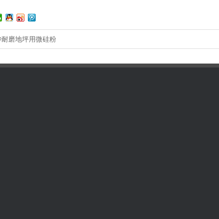
砂耐磨地坪用微硅粉
新闻动态
全国咨询热线
189354326
行业新闻
邮箱：236475486@qq.com