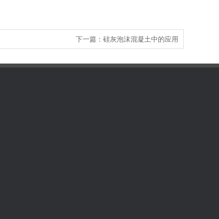
下一篇：
硅灰泡沫混凝土中的应用
24