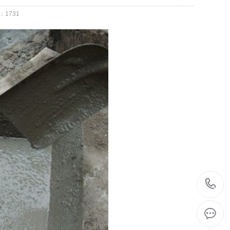
：
1731