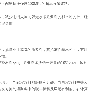
可配出抗压强度100MPa的超高强灌浆料。
水，减少毛细太原高强无收缩灌浆料孔和平均孔径。硅
水泥分散。
，掺量小于15%的灌浆料，其抗冻性基本相同，有时
冻性。
凝材料总cgm灌浆料多少钱一吨量的10%以内，这时
积增大，导致灌浆料的膨胀和开裂。当向灌浆料中掺入
硅灰对抑制灌浆料中的碱—骨料反应是有利的。在计算