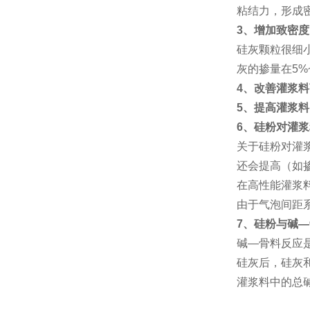
粘结力，形成密
3
、增加致密度
硅灰颗粒很细
灰的掺量在5
4
、改善灌浆料
5
、提高灌浆料
6
、硅粉对灌浆
关于硅粉对灌
还会提高（如掺
在高性能灌浆
由于气泡间距
7
、硅粉与碱
—
碱—骨料反应
硅灰后，硅灰
灌浆料中的总