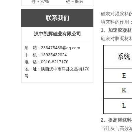
硅 ≥ 97%
硅 ≥ 96%
硅灰对灌浆料
联系我们
填充料的作用
1
、加速胶凝材
汉中凯辉硅业有限公司
硅灰对胶凝材
邮 箱：236475486@qq.com
手 机：18935432624
电 话：0916-8217176
地 址：陕西汉中市洋县文昌街176
号
2
、提高灌浆料
当硅灰与高效