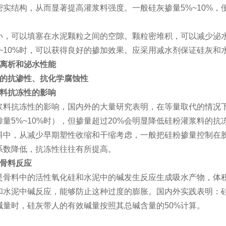
实结构，从而显著提高灌浆料强度。一般硅灰掺量5%~10%，便
小，可以填塞在水泥颗粒之间的空隙。颗粒密堆积，可以减少泌
%~10%时，可以获得良好的掺加效果。应采用减水剂保证硅灰和
离析和泌水性能
的抗渗性、抗化学腐蚀性
料抗冻性的影响
浆料抗冻性的影响，国内外的大量研究表明，在等量取代的情况下
量5%~10%时），但掺量超过20%会明显降低硅粉灌浆料的抗
料中，从减少早期塑性收缩和干缩考虑，一般把硅粉掺量控制在胶
系数降低，抗冻性往往有所提高。
骨料反应
是骨料中的活性氧化硅和水泥中的碱发生反应生成吸水产物，体
和水泥中碱反应，能够防止这种过度的膨胀。国内外实践表明：
碱量时，硅灰带人的有效碱量按照其总碱含量的50%计算。